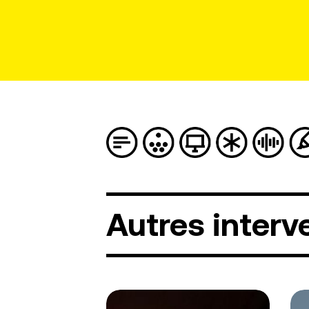
Autres
interv
Omomine
Eli