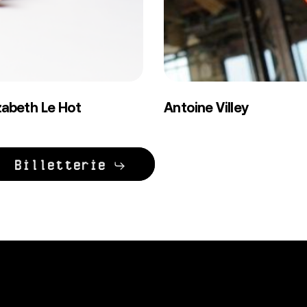
zabeth
Antoine
zabeth Le Hot
Antoine Villey
Villey
Billetterie
Back to