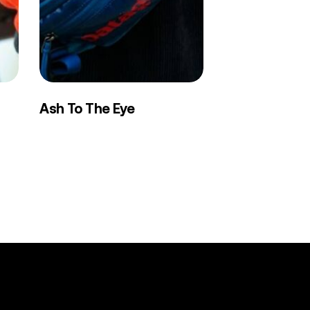
Ash
Ash To The Eye
To
The
Eye