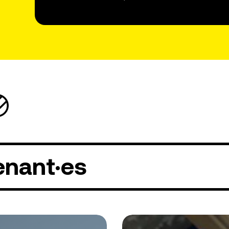
enant·es
zabeth
Antoine