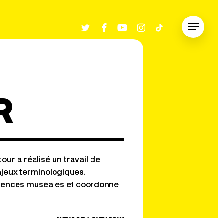
twitter
facebook
youtube
instagram
tiktok
Menu
R
our a réalisé un travail de
njeux terminologiques.
ériences muséales et coordonne