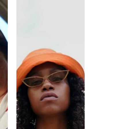
To
The
Eye