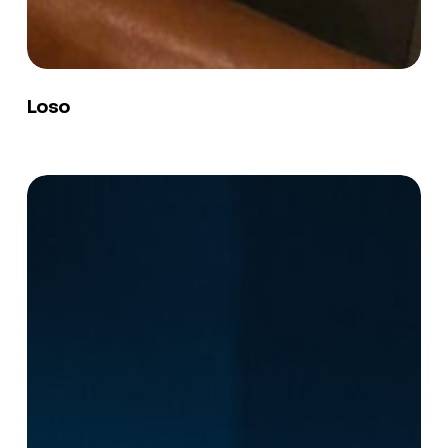
Loso
Loso
Nicolas
Rogès