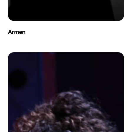
Armen
Armen
Narjes
Bahhar