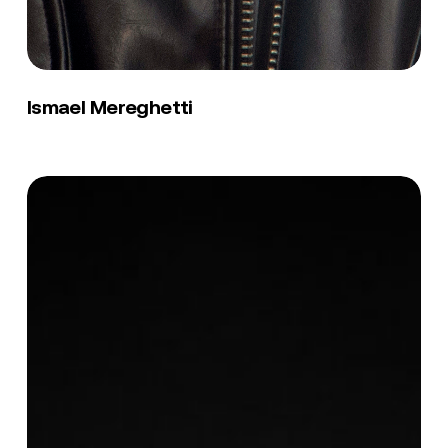
Ismael
Mereghetti
Ismael Mereghetti
Jean
Perrissin