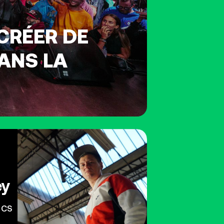
 CRÉER DE
ANS LA
ey
e CS