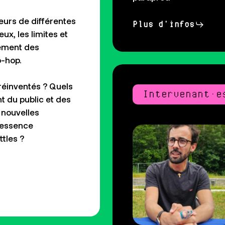
eurs de différentes
Plus d'infos
jeux, les
limites et
lement des
p-hop.
réinventés ? Quels
Intervenant·e
t du public
et des
 nouvelles
’essence
ttles
?