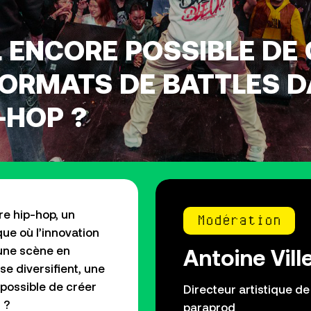
IL ENCORE POSSIBLE DE
ORMATS DE BATTLES D
-HOP ?
ure hip-hop, un
Modération
ique où
l’innovation
Antoine Vill
 une scène en
 se
diversifient, une
 possible de créer
Directeur artistique d
s
?
paraprod