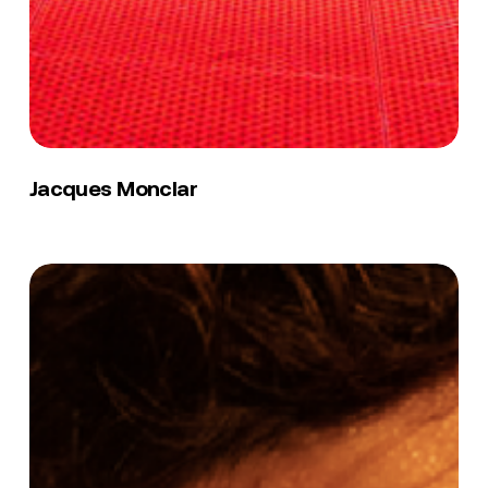
Jacques
Monclar
Jacques Monclar
Prichia