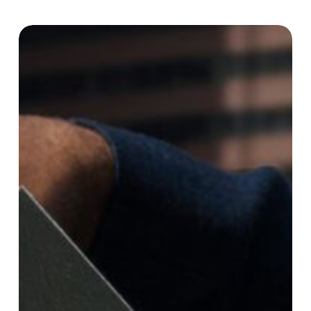
Shaka
[Talk]
Vivons-
nous
l’âge
d’or
de
l’édition
indépendante
?