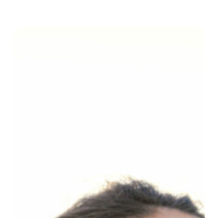
Pauline
Raignault