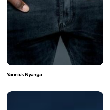
Yannick
Nyanga
Yannick Nyanga
Virginie
Koné