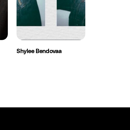
Shylee
Shylee Bendovaa
Bendovaa