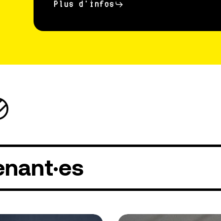
Plus d'infos
enant·es
gson
Shorty