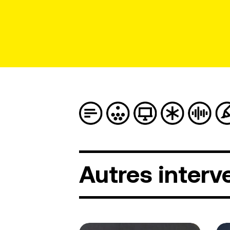
Autres
interv
Tatadrapi
Yu