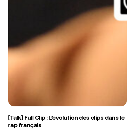
[Talk]
Full
[Talk] Full Clip : L’évolution des clips dans le
Clip
rap français
:
L’évolution