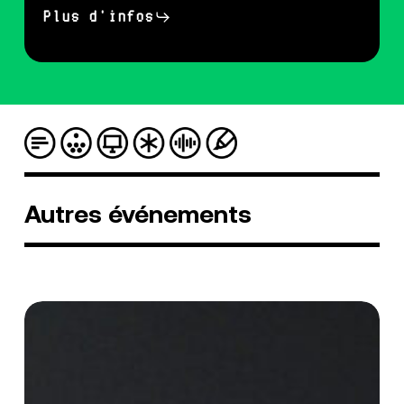
Plus d'infos
Autres
événements
[Talk]
Full
Clip
:
L’évolution
des