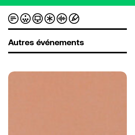
Autres
événements
[Concert]
Jewel
Usain