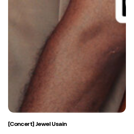
[Concert]
Jewel
[Concert] Jewel Usain
Usain