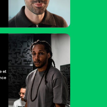
e et
nce