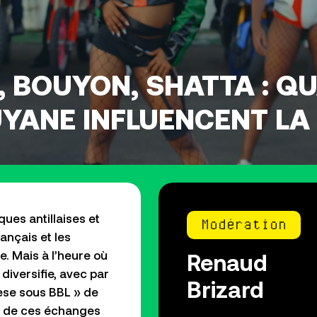
, BOUYON, SHATTA : Q
UYANE INFLUENCENT L
ues antillaises et
Modération
ançais et les
Renaud
. Mais à l’heure où
 diversifie, avec par
Brizard
ese sous BBL » de
el de ces échanges