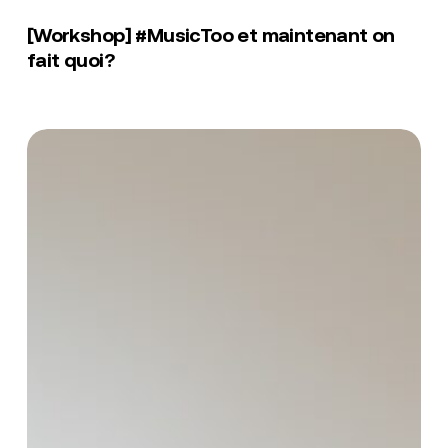
[Workshop]
#MusicToo
[Workshop] #MusicToo et maintenant on
et
fait quoi?
maintenant
on
fait
quoi?
[Talk]
Quand
le
rap
impose
ses
dress
codes