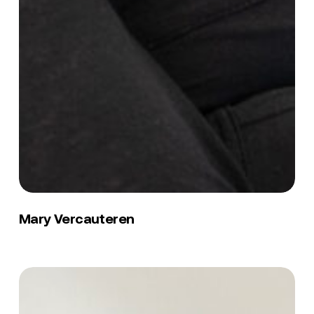
Mary
Vercauteren
Mary Vercauteren
Bergile
Mackenzy