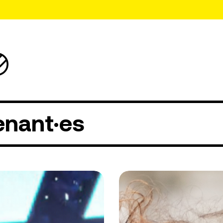
enant·es
Yasmina
Benbekaï