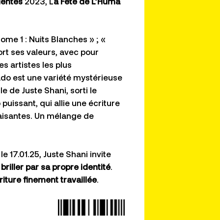
dentes
2023, L
a Fête de L’Huma
ome 1 : Nuits Blanches » ; «
ort ses valeurs, avec pour
s artistes les plus
do est une variété mystérieuse
le de Juste Shani, sorti le
puissant, qui allie une écriture
aisantes. Un mélange de
 le 17.01.25, Juste Shani invite
 briller par sa propre identité
.
riture finement travaillée
.