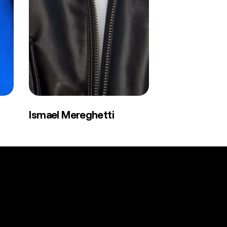
Ismael
Ismael Mereghetti
Mereghetti