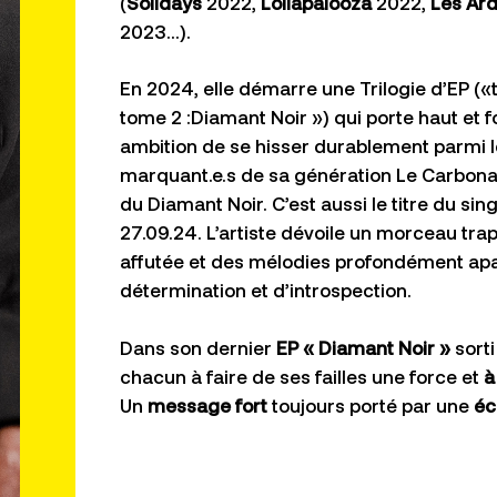
(
Solidays
2022,
Lollapalooza
2022,
Les Ar
2023…).
En 2024, elle démarre une Trilogie d’EP («t
tome 2 :Diamant Noir ») qui porte haut et f
ambition de se hisser durablement parmi le
marquant.e.s de sa génération Le Carbona
du Diamant Noir. C’est aussi le titre du sing
27.09.24. L’artiste dévoile un morceau trap 
affutée et des mélodies profondément ap
détermination et d’introspection.
Dans son dernier
EP « Diamant Noir »
sorti
chacun à faire de ses failles une force et
à
Un
message fort
toujours porté par une
éc