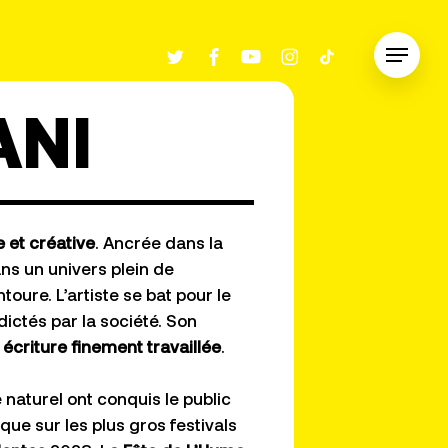
twitter
facebook
youtube
instagram
tiktok
Menu
ANI
 et créative
. Ancrée dans la
ans un univers plein de
ure. L’artiste se bat pour le
dictés par la société. Son
e
écriture finement travaillée
.
naturel ont conquis le public
 que sur les plus gros festivals