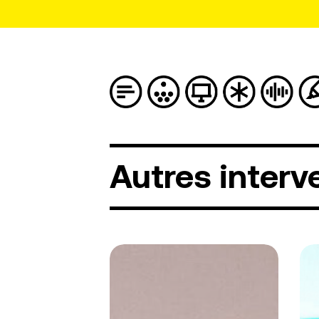
Autres
interv
Aurore
DJ
Hulin-
Fly
Mocca