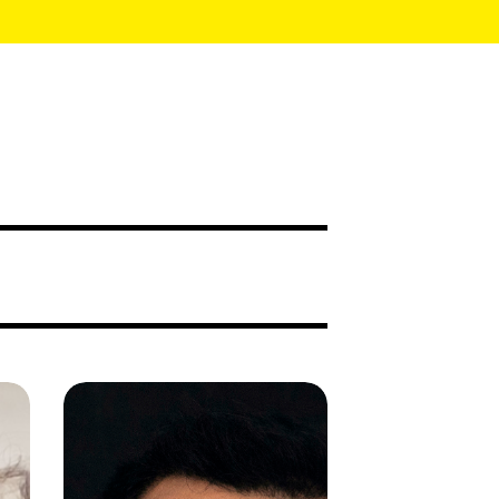
Ismael
Mereghetti