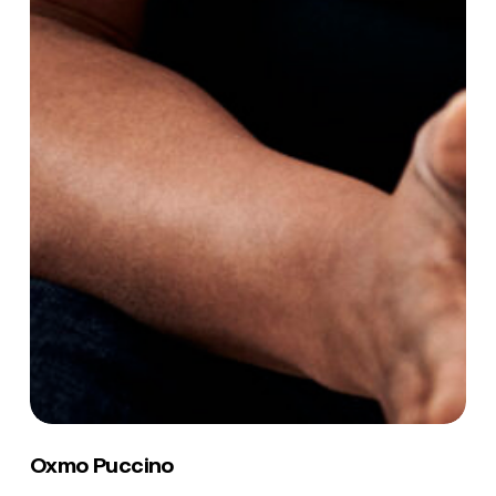
Oxmo
Puccino
Oxmo Puccino