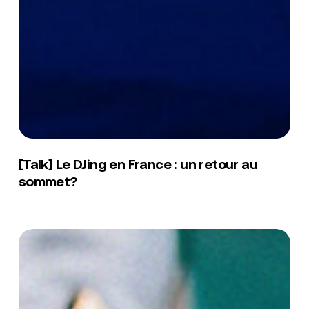
[Talk]
Le
[Talk] Le DJing en France : un retour au
DJing
sommet?
en
France
:
un
[Conférence]
retour
Influences,
au
héritages
sommet?
et
identités
dans