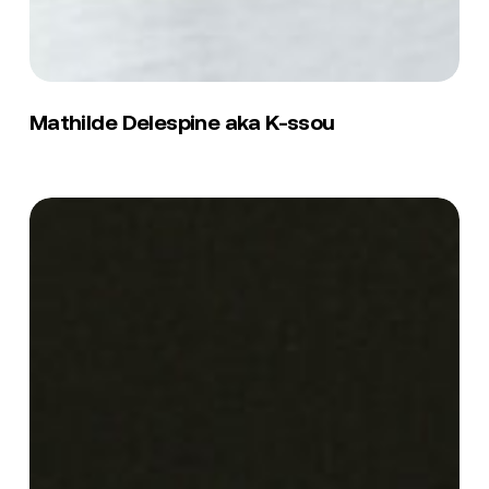
Mathilde
Delespine
Mathilde Delespine aka K-ssou
aka
K-
ssou
Rokej