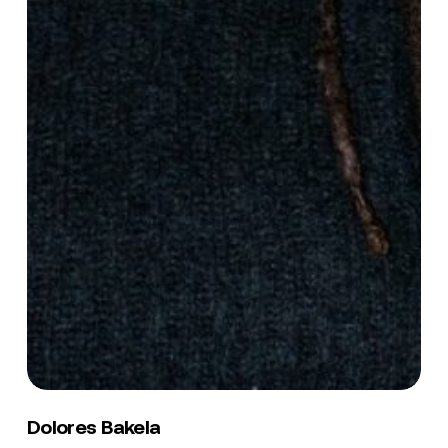
Dolores
Bakela
Dolores Bakela