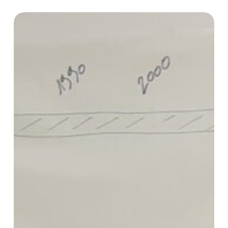
Cécile
Cloutour