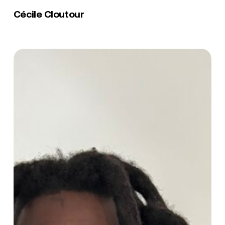
Cloutour
Cécile Cloutour
Bergile
Mackenzy