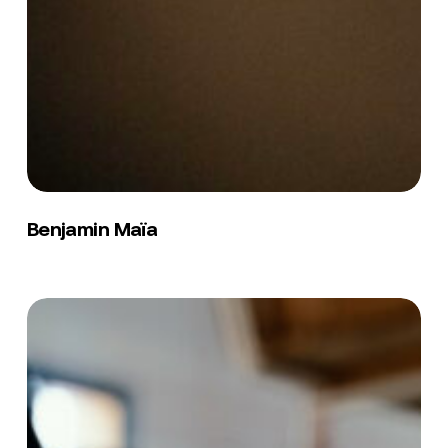
Benjamin
Maïa
Benjamin Maïa
Anissa
Rami