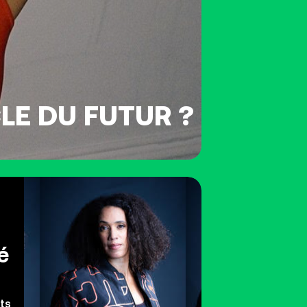
LE DU FUTUR ?
é
ts