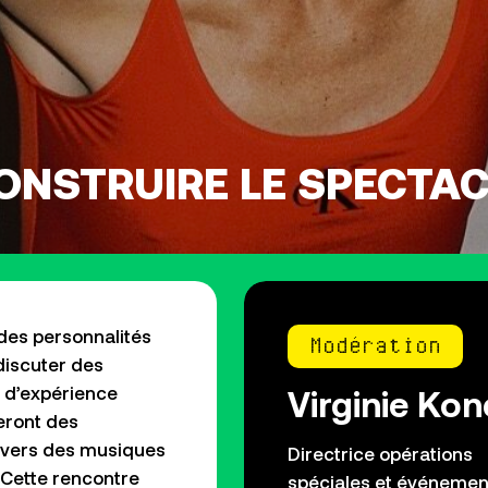
NSTRUIRE LE SPECTAC
des personnalités
Modération
 discuter des
Virginie Kon
t d’expérience
eront des
nivers des musiques
Directrice opérations
. Cette rencontre
spéciales et événemen