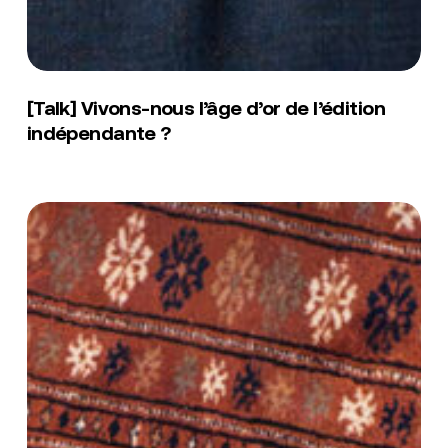
[Talk]
Vivons-
[Talk] Vivons-nous l’âge d’or de l’édition
nous
indépendante ?
l’âge
d’or
de
l’édition
[Concert]
indépendante
So’
?
+
Jahlys