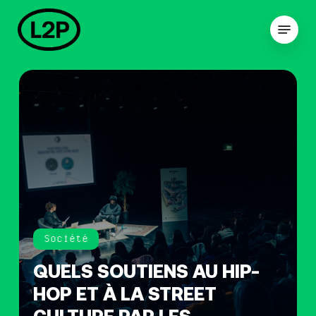
Skip
to
Menu
main
Close
content
Menu
Société
QUELS SOUTIENS AU HIP-
HOP ET À LA STREET