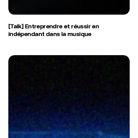
[Talk]
Entreprendre
[Talk] Entreprendre et réussir en
et
indépendant dans la musique
réussir
en
indépendant
dans
[Talk]
la
Hyper-
musique
spécialisation
:
l’avenir
des
festivals
en
France
?