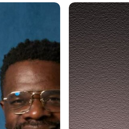
is
Marion
pongo
Motin