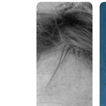
Franck
Chr
Bauchard
Ka