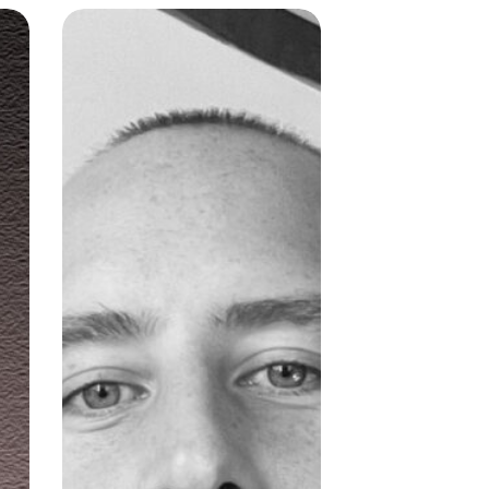
Vivien
Becle