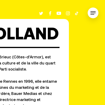
twitter
facebook
youtube
instagram
tiktok
Menu
OLLAND
-Brieuc (Côtes-d’Armor), est
 culture et de la ville du quart
rti socialiste.
 de Rennes en 1996, elle entame
ines du marketing et de la
dère, Bauer Medias et chez
irectrice marketing et