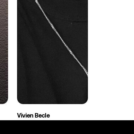
Vivien
Vivien Becle
Becle