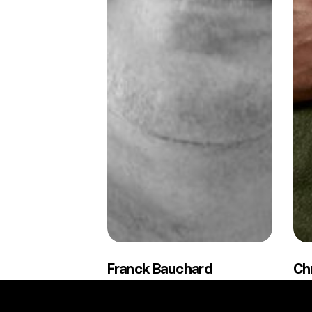
Franck
Chr
Franck Bauchard
Ch
Bauchard
Ka