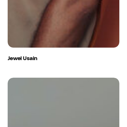
Jewel
Usain
Jewel Usain
Renaud
Brizard