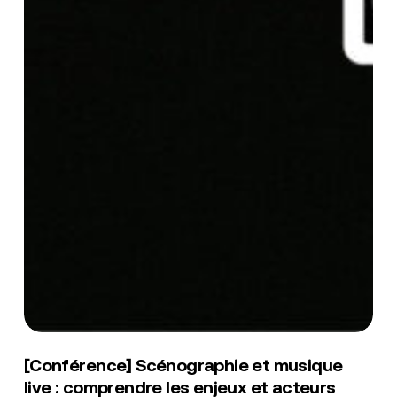
[Conférence]
Scénographie
[Conférence] Scénographie et musique
et
live : comprendre les enjeux et acteurs
musique