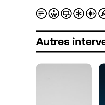
Autres
interv
Léa
Nic
Cazauran
Ro