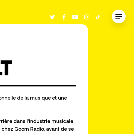
twitter
facebook
youtube
instagram
tiktok
Menu
T
ionnelle de la musique et une
rrière dans l’industrie musicale
t chez
Goom
Radio
, avant de se