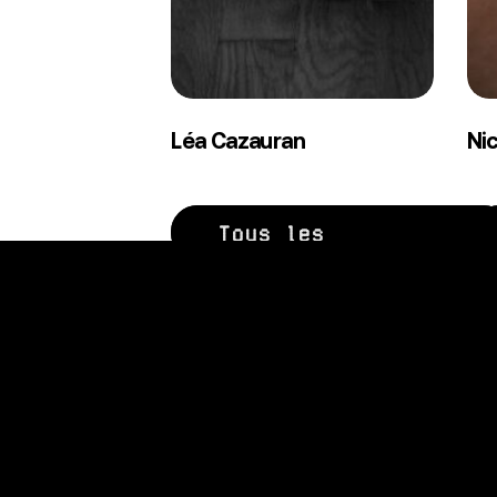
Léa
Nic
Léa Cazauran
Ni
Cazauran
Ro
Tous les
événements