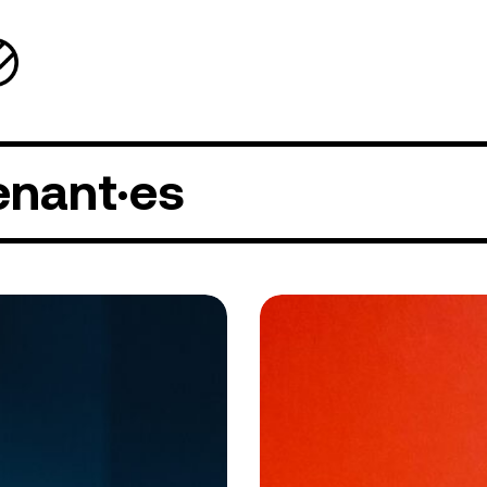
enant·es
olas
Coline
gès
Passeron