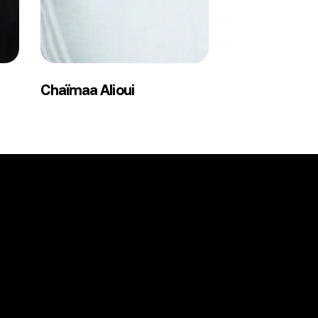
Chaïmaa
Chaïmaa Alioui
Alioui