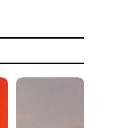
Chaïmaa
Alioui