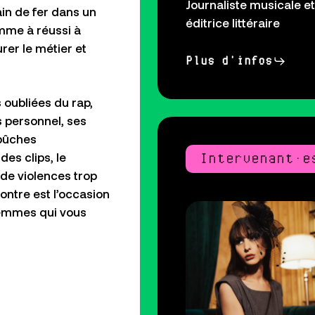
Journaliste musicale et
ain de fer dans un
éditrice littéraire
femme
à
réussi à
rer le métier et
Plus d'infos
s oubliées du rap
,
s personnel, ses
mbûches
Intervenant·e
des clips, le
 de violences trop
ontre est l’occasion
 femmes qui vous