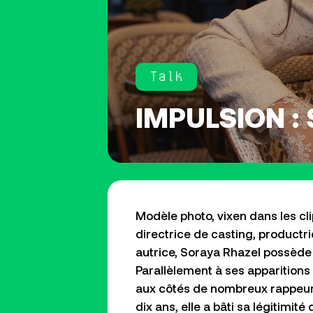
Talk
IMPULSION :
Modèle photo,
vixen
dans les cli
directrice de casting, productr
autrice, Soraya
Rhazel
possède 
Parallèlement à ses apparition
aux côtés de nombreux rappeur
dix ans, elle a bâti sa légitimité