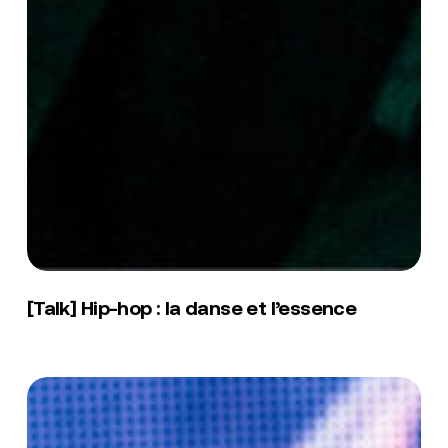
[Talk]
Hip-
[Talk] Hip-hop : la danse et l’essence
hop
:
la
danse
[Talk]
et
Le
l’essence
DJing
en