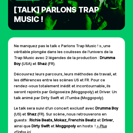
[TALK] PARLONS TRAP
MUSIC !
Ne manquez pas le talk « Parlons Trap Music ! », une
véritable plongée dans les coulisses de l’univers de la
Trap Music avec 2 légendes de la production :
Drumma
Boy
(USA) et
Shaz
(FR).
Découvrez leurs parcours, leurs méthodes de travail, et
les différences entre les scènes US et FR. Pour ce
rendez-vous totalement inédit et incontournable, ils
seront rejoints par Golgoseize (Moggopoly) et Driver. Un
talk animé par Dirty Swift et JTumba (Moggopoly).
Le talk sera suivi d’un concert exclusif avec
Drumma Boy
(US) et
Shaz
(FR). Sur scène, nous retrouverons en
guests :
Richie Beats, Mokaz, Frenchis Beatz
et
Driver
,
ainsi que
Dirty
Swift
et
Moggopoly
en hosts !
> Plus
d’infos ici