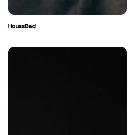
HoussBad
HoussBad
Philippa
Motte