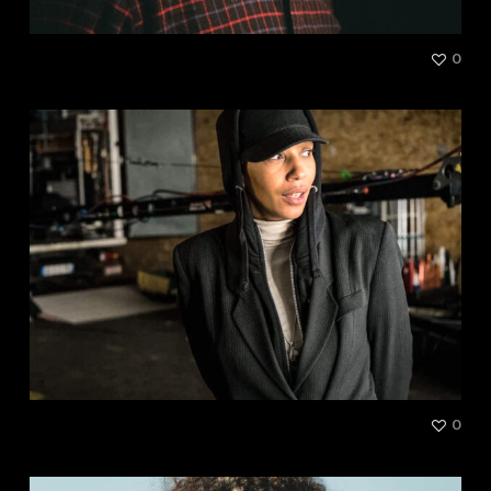
Ndero Sou Ngadoy
0
Leïla Sy
0