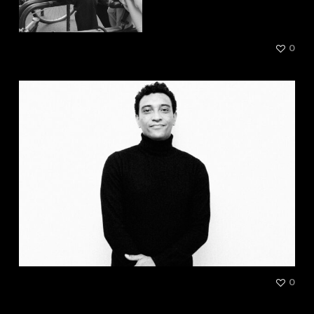
Elhadji Segnane
0
SHKYD
0