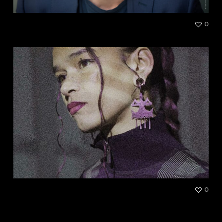
Patrick Sigwalt
0
Ines Sakina Segond-Chemaï
0
aka Saki