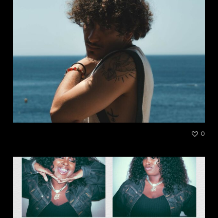
So’
0