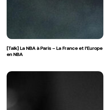
[Talk]
La
[Talk] La NBA à Paris – La France et l’Europe
NBA
en NBA
à
Paris
–
La
[Conférence]
France
Intelligence
et
artificielle,
l’Europe
streaming,
en
réseaux
NBA
sociaux…
:
Comment