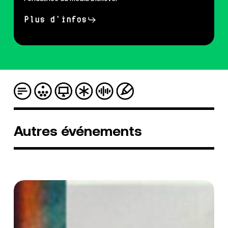
Plus d'infos
Autres
événements
[Talk]
Motherhood
par
Paradox-
Sal