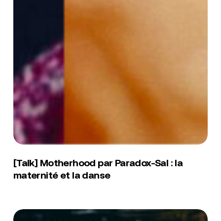
[Talk]
Motherhood
[Talk] Motherhood par Paradox-Sal : la
par
maternité et la danse
Paradox-
Sal
:
la
[Talk]
maternité