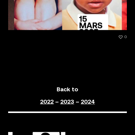
[Talk] Motherhood par
0
Paradox-Sal : la maternité et
la danse
Back to
2022
–
2023
–
2024