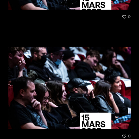
[Talk] Rap et danse :
0
réinventer les connexions
pour un futur commun
[Talk] Comment construire le
0