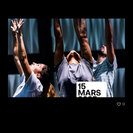
spectacle du futur ?
[Talk] Each one teach one #3 :
0
La santé mentale des
danseuses et danseurs hip
hop : enjeux, défis et non-dits