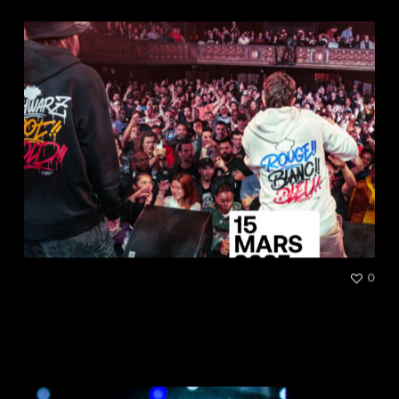
[Talk] Est-il encore possible
0
de créer de nouveaux
formats de BATTLES dans la
culture hip-hop ?