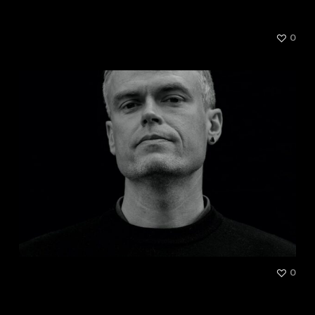
[DJ Set] Myth Syzer
0
[Exposition] Carte blanche à
0
Shaka