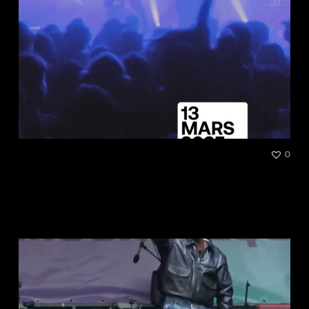
[Conférence] Décarbonons le
0
live collectivement : quelles
actions concrètes mettre en
place ?