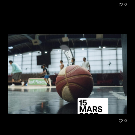
[Talk] Harmonie et
0
performance : Quand la
musique rencontre le sport
[Talk] La NBA à Paris – La
0
France et l’Europe en NBA