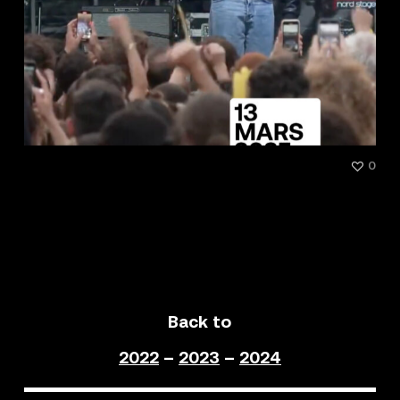
[Conference] Le rap fait-il
0
reculer les idées d’extrême
droite?
Back to
2022
–
2023
–
2024