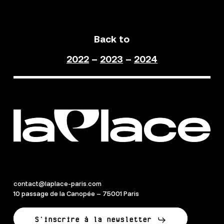
Back to
2022
–
2023
–
2024
contact@laplace-paris.com
10 passage de la Canopée – 75001 Paris
S'inscrire à la newsletter